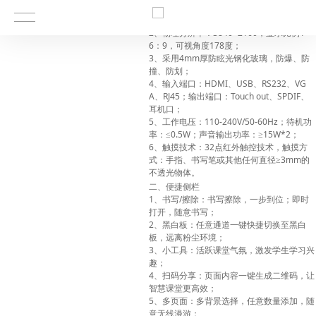
一、硬件参数
1
A
、液晶屏屏体达到
级标；
2
3840*2160
1
、物理分辨率：
，显示比例
6
9
178
：
，可视角度
度；
3
4mm
、采用
厚防眩光钢化玻璃，防爆、防
撞、防划；
4
HDMI
USB
RS232
VG
、输入端口：
、
、
、
A
RJ45
Touch out
SPDIF
、
；输出端口：
、
、
耳机口；
5
110-240V/50-60Hz
、工作电压：
；待机功
0.5W
15W*2
率：
≤
；声音输出功率：
≥
；
6
32
、触摸技术：
点红外触控技术，触摸方
3mm
式：手指、书写笔或其他任何直径
≥
的
不透光物体。
二、便捷侧栏
1
/
、书写
擦除：书写擦除，一步到位；即时
打开，随意书写；
2
、黑白板：任意通道一键快捷切换至黑白
板，远离粉尘环境；
3
、小工具：活跃课堂气氛，激发学生学习兴
趣；
4
、扫码分享：页面内容一键生成二维码，让
智慧课堂更高效；
5
、多页面：多背景选择，任意数量添加，随
意无线漫游；